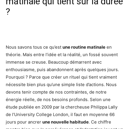
matinale qui tient sur la durée
?
Facebook
X
Pinterest
Wh
Nous savons tous ce qu’est
une routine matinale
en
théorie. Mais entre l’idée et la réalité, un fossé souvent
immense se creuse. Beaucoup démarrent avec
enthousiasme, puis abandonnent après quelques jours.
Pourquoi ? Parce que créer un rituel qui tient vraiment
nécessite bien plus qu’une simple liste d’actions. Nous
devons tenir compte de nos contraintes, de notre
énergie réelle, de nos besoins profonds. Selon une
étude publiée en 2009 par la chercheuse Philippa Lally
de l’University College London, il faut en moyenne 66
jours pour ancrer
une nouvelle habitude
. Ce chiffre