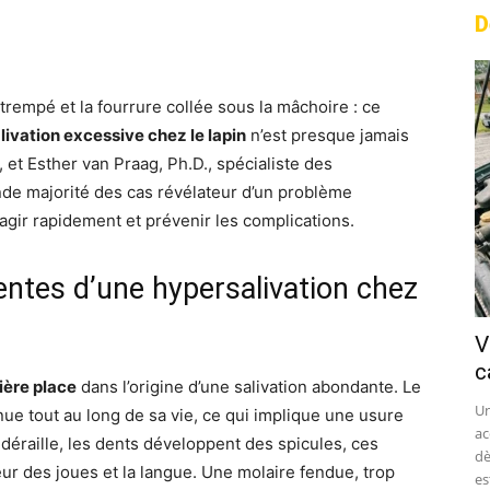
D
rest
WhatsApp
Linkedin
Email
rempé et la fourrure collée sous la mâchoire : ce
livation excessive chez le lapin
n’est presque jamais
, et Esther van Praag, Ph.D., spécialiste des
de majorité des cas révélateur d’un problème
 agir rapidement et prévenir les complications.
entes d’une hypersalivation chez
V
c
ière place
dans l’origine d’une salivation abondante. Le
Un
ue tout au long de sa vie, ce qui implique une usure
ac
éraille, les dents développent des spicules, ces
dè
ieur des joues et la langue. Une molaire fendue, trop
est