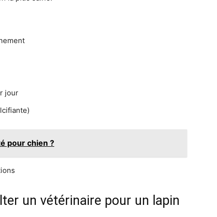
nnement
r jour
cifiante)
té pour chien ?
r un vétérinaire pour un lapin