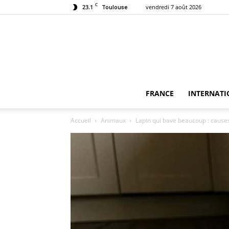
C
23.1
vendredi 7 août 2026
Toulouse
FRANCE
INTERNATI
Accueil
Animaux
Lapin qui bave beaucoup : causes