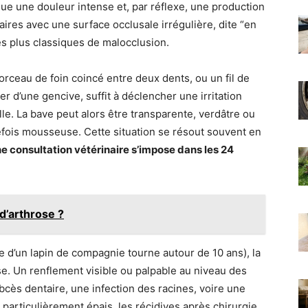
e une douleur intense et, par réflexe, une production
ires avec une surface occlusale irrégulière, dite “en
es plus classiques de malocclusion.
orceau de foin coincé entre deux dents, ou un fil de
ier d’une gencive, suffit à déclencher une irritation
lle. La bave peut alors être transparente, verdâtre ou
efois mousseuse. Cette situation se résout souvent en
e consultation vétérinaire s’impose dans les 24
d’arthrose ?
e d’un lapin de compagnie tourne autour de 10 ans), la
e. Un renflement visible ou palpable au niveau des
abcès dentaire, une infection des racines, voire une
t particulièrement épais, les récidives après chirurgie