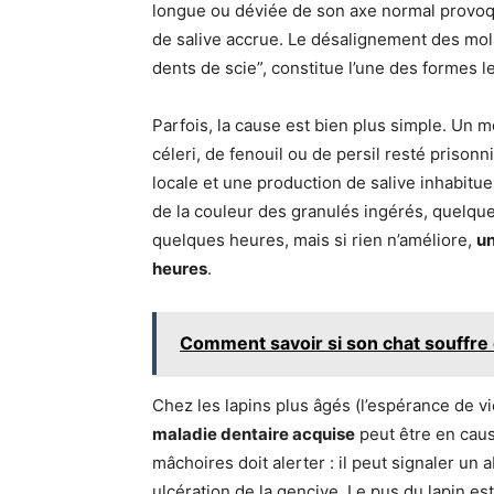
longue ou déviée de son axe normal provoqu
de salive accrue. Le désalignement des mola
dents de scie”, constitue l’une des formes l
Parfois, la cause est bien plus simple. Un m
céleri, de fenouil ou de persil resté prisonn
locale et une production de salive inhabitue
de la couleur des granulés ingérés, quelqu
quelques heures, mais si rien n’améliore,
un
heures
.
Comment savoir si son chat souffre 
Chez les lapins plus âgés (l’espérance de vi
maladie dentaire acquise
peut être en caus
mâchoires doit alerter : il peut signaler un 
ulcération de la gencive. Le pus du lapin es