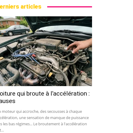
erniers articles
oiture qui broute à l’accélération :
auses
 moteur qui accroche, des secousses à chaque
célération, une sensation de manque de puissance
s les bas régimes... Le broutement à l'accélération
...