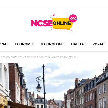
ONAL
ECONOMIE
TECHNOLOGIE
HABITAT
VOYAGE
Ncseonline
es prestataires et services fiables à Wavre en Belgique...