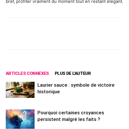
bref, profiter vraiment du moment tout en restant élégant.
Facebook
X
Pinterest
Wh
ARTICLES CONNEXES
PLUS DE L'AUTEUR
Laurier sauce : symbole de victoire
historique
Pourquoi certaines croyances
persistent malgré les faits ?