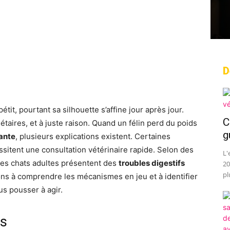
D
rest
WhatsApp
Linkedin
Email
tit, pourtant sa silhouette s’affine jour après jour.
C
taires, et à juste raison. Quand un félin perd du poids
g
sante
, plusieurs explications existent. Certaines
sitent une consultation vétérinaire rapide. Selon des
L'
des chats adultes présentent des
troubles digestifs
20
pl
ns à comprendre les mécanismes en jeu et à identifier
us pousser à agir.
es