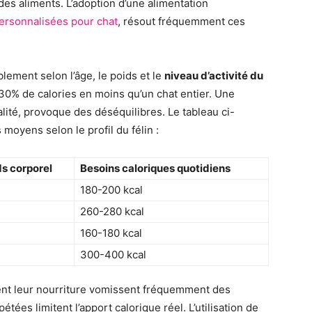
des aliments. L’adoption d’une alimentation
ersonnalisées pour chat
, résout fréquemment ces
lement selon l’âge, le poids et le
niveau d’activité du
 30% de calories en moins qu’un chat entier. Une
ité, provoque des déséquilibres. Le tableau ci-
oyens selon le profil du félin :
s corporel
Besoins caloriques quotidiens
g
180-200 kcal
g
260-280 kcal
g
160-180 kcal
g
300-400 kcal
ent leur nourriture vomissent fréquemment des
tées limitent l’apport calorique réel. L’utilisation de