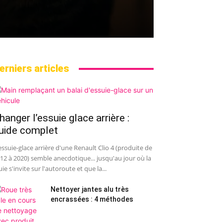
erniers articles
hanger l’essuie glace arrière :
uide complet
essuie-glace arrière d'une Renault Clio 4 (produite de
12 à 2020) semble anecdotique... jusqu'au jour où la
uie s'invite sur l'autoroute et que la...
Nettoyer jantes alu très
encrassées : 4 méthodes