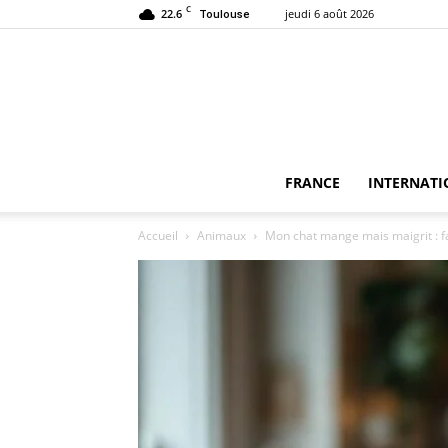
C
22.6
jeudi 6 août 2026
Toulouse
FRANCE
INTERNATI
Accueil
Animaux
Mon chat mange mais maigrit : fa