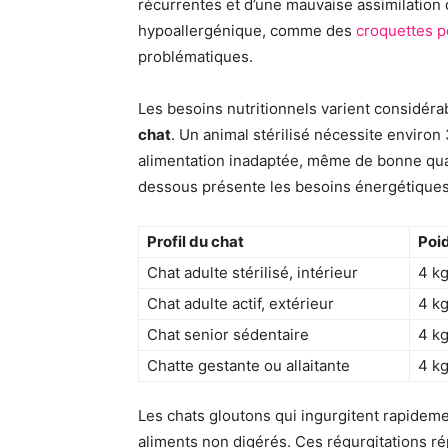
récurrentes et d’une mauvaise assimilation 
hypoallergénique, comme des
croquettes p
problématiques.
Les besoins nutritionnels varient considérab
chat
. Un animal stérilisé nécessite environ
alimentation inadaptée, même de bonne qual
dessous présente les besoins énergétiques m
Profil du chat
Poid
Chat adulte stérilisé, intérieur
4 k
Chat adulte actif, extérieur
4 k
Chat senior sédentaire
4 k
Chatte gestante ou allaitante
4 k
Les chats gloutons qui ingurgitent rapidem
aliments non digérés. Ces régurgitations répé