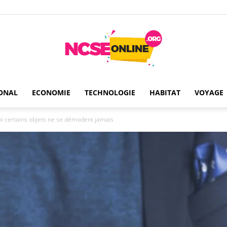
ONAL
ECONOMIE
TECHNOLOGIE
HABITAT
VOYAGE
Ncseonline
oi certains objets ne se démodent jamais