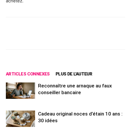
achetez.
Facebook
X
Pinterest
Wh
ARTICLES CONNEXES
PLUS DE L'AUTEUR
Reconnaître une arnaque au faux
conseiller bancaire
Cadeau original noces d’étain 10 ans :
30 idées