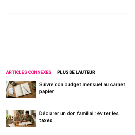
Facebook
X
Pinterest
Wh
ARTICLES CONNEXES
PLUS DE L'AUTEUR
Suivre son budget mensuel au carnet
papier
Déclarer un don familial : éviter les
taxes