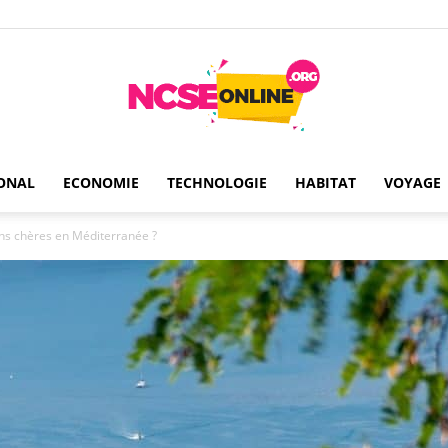
ONAL
ECONOMIE
TECHNOLOGIE
HABITAT
VOYAGE
Ncseonline
ins chères en Méditerranée ?