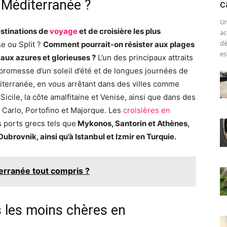
 Méditerranée ?
c
Un
estinations de
voyage
et de croisière les plus
ac
dè
se ou Split ?
Comment pourrait-on résister aux plages
est
 eaux azures et glorieuses ?
L’un des principaux attraits
 promesse d’un soleil d’été et de longues journées de
diterranée, en vous arrêtant dans des villes comme
Sicile, la côte amalfitaine et Venise, ainsi que dans des
Carlo, Portofino et Majorque. Les
croisières en
s ports grecs tels que
Mykonos, Santorin et Athènes,
Dubrovnik, ainsi qu’à Istanbul et Izmir en Turquie.
terranée tout compris ?
s les moins chères en