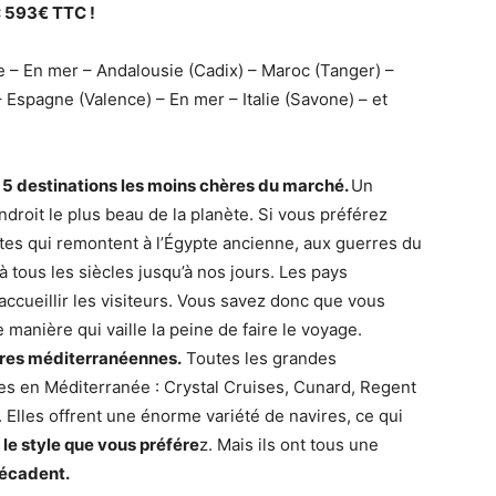
: 593€ TTC !
ne – En mer – Andalousie (Cadix) – Maroc (Tanger) –
 Espagne (Valence) – En mer – Italie (Savone) – et
s 5 destinations les moins chères du marché.
Un
endroit le plus beau de la planète. Si vous préférez
 sites qui remontent à l’Égypte ancienne, aux guerres du
tous les siècles jusqu’à nos jours. Les pays
ccueillir les visiteurs. Vous savez donc que vous
manière qui vaille la peine de faire le voyage.
ières méditerranéennes.
Toutes les grandes
s en Méditerranée : Crystal Cruises, Cunard, Regent
Elles offrent une énorme variété de navires, ce qui
e style que vous préfére
z. Mais ils ont tous une
décadent.