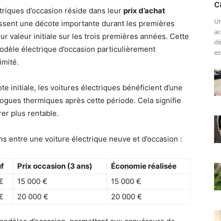
c
ctriques d’occasion réside dans leur
prix d’achat
Un
sent une décote importante durant les premières
ac
r valeur initiale sur les trois premières années. Cette
dè
 modèle électrique d’occasion particulièrement
est
imité.
te initiale, les voitures électriques bénéficient d’une
gues thermiques après cette période. Cela signifie
rer plus rentable.
s entre une voiture électrique neuve et d’occasion :
uf
Prix occasion (3 ans)
Économie réalisée
€
15 000 €
15 000 €
€
20 000 €
20 000 €