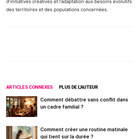
d’initiatives créatives et l’adaptation aux besoins évolutifs
des territoires et des populations concernées.
Facebook
X
Pinterest
Wh
ARTICLES CONNEXES
PLUS DE L'AUTEUR
Comment débattre sans conflit dans
un cadre familial ?
Comment créer une routine matinale
qui tient sur la durée ?