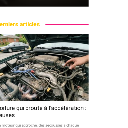
erniers articles
oiture qui broute à l’accélération :
auses
 moteur qui accroche, des secousses à chaque