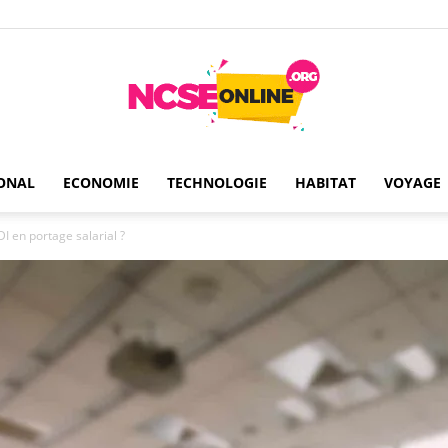
ONAL
ECONOMIE
TECHNOLOGIE
HABITAT
VOYAGE
Ncseonline
DI en portage salarial ?