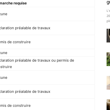
g
marche requise
L'
cune
20
pl
laration préalable de travaux
mis de construire
cune
laration préalable de travaux ou permis de
struire
cune
laration préalable de travaux
mis de construire