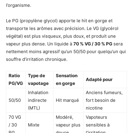
l’organisme.
Le PG (propylène glycol) apporte le hit en gorge et
transporte les arômes avec précision. Le VG (glycérol
végétal) est plus visqueux, plus doux, et produit une
vapeur plus dense. Un liquide à
70 % VG / 30 % PG
sera
nettement moins agressif qu’un 50/50 pour quelqu’un qui
souffre d’irritation chronique.
Ratio
Type de
Sensation
Adapté pour
PG/VG
vapotage
en gorge
Inhalation
Anciens fumeurs,
50/50
indirecte
Hit marqué
fort besoin de
(MTL)
nicotine
70 VG
Modéré,
Vapoteurs
/ 30
Mixte
vapeur plus
sensibles à
PG
douce
l’irritation