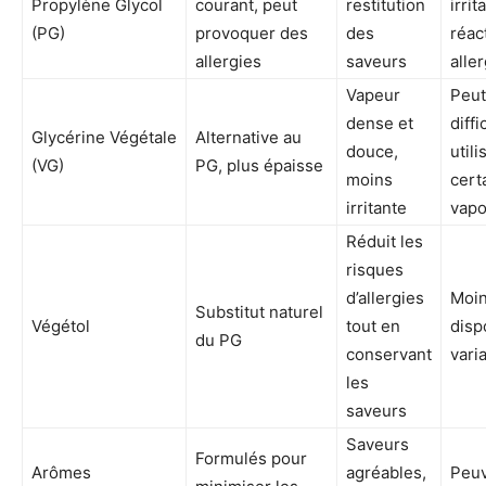
Propylène Glycol
courant, peut
restitution
irrit
(PG)
provoquer des
des
réac
allergies
saveurs
alle
Vapeur
Peut
dense et
diffi
Glycérine Végétale
Alternative au
douce,
util
(VG)
PG, plus épaisse
moins
cert
irritante
vapo
Réduit les
risques
d’allergies
Moin
Substitut naturel
Végétol
tout en
disp
du PG
conservant
vari
les
saveurs
Saveurs
Formulés pour
Arômes
agréables,
Peuv