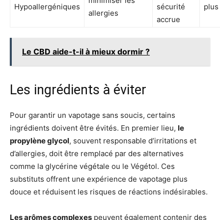
minimiser les
Hypoallergéniques
sécurité
plus
allergies
accrue
Le CBD aide-t-il à mieux dormir ?
Les ingrédients à éviter
Pour garantir un vapotage sans soucis, certains
ingrédients doivent être évités. En premier lieu,
le
propylène glycol
, souvent responsable d’irritations et
d’allergies, doit être remplacé par des alternatives
comme la glycérine végétale ou le Végétol. Ces
substituts offrent une expérience de vapotage plus
douce et réduisent les risques de réactions indésirables.
Les arômes complexes
peuvent également contenir des