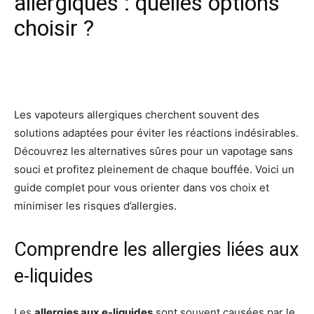
allergiques : quelles options
choisir ?
Facebook
X
Pinterest
Wh
Les vapoteurs allergiques cherchent souvent des
solutions adaptées pour éviter les réactions indésirables.
Découvrez les alternatives sûres pour un vapotage sans
souci et profitez pleinement de chaque bouffée. Voici un
guide complet pour vous orienter dans vos choix et
minimiser les risques d’allergies.
Comprendre les allergies liées aux
e-liquides
Les
allergies aux e-liquides
sont souvent causées par le