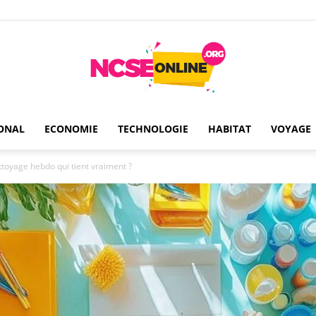
ONAL
ECONOMIE
TECHNOLOGIE
HABITAT
VOYAGE
Ncseonline
toyage hebdo qui tient vraiment ?