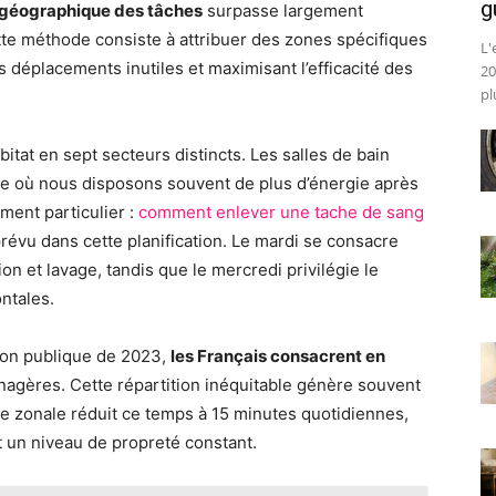
g
n géographique des tâches
surpasse largement
tte méthode consiste à attribuer des zones spécifiques
L'
es déplacements inutiles et maximisant l’efficacité des
20
pl
tat en sept secteurs distincts. Les salles de bain
de où nous disposons souvent de plus d’énergie après
ment particulier :
comment enlever une tache de sang
révu dans cette planification. Le mardi se consacre
ion et lavage, tandis que le mercredi privilégie le
ntales.
nion publique de 2023,
les Français consacrent en
agères. Cette répartition inéquitable génère souvent
che zonale réduit ce temps à 15 minutes quotidiennes,
 un niveau de propreté constant.