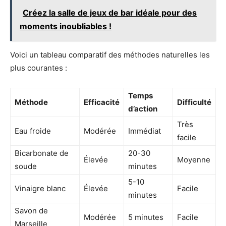
Créez la salle de jeux de bar idéale pour des
moments inoubliables !
Voici un tableau comparatif des méthodes naturelles les
plus courantes :
Temps
Méthode
Efficacité
Difficulté
d’action
Très
Eau froide
Modérée
Immédiat
facile
Bicarbonate de
20-30
Élevée
Moyenne
soude
minutes
5-10
Vinaigre blanc
Élevée
Facile
minutes
Savon de
Modérée
5 minutes
Facile
Marseille