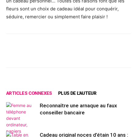
un cadeau personnel… Toutes ces raisons font que les
fleurs sont un choix de cadeau idéal pour conquérir,
séduire, remercier ou simplement faire plaisir !
Facebook
X
Pinterest
Wh
ARTICLES CONNEXES
PLUS DE L'AUTEUR
Reconnaître une arnaque au faux
conseiller bancaire
Cadeau original noces d’étain 10 ans :