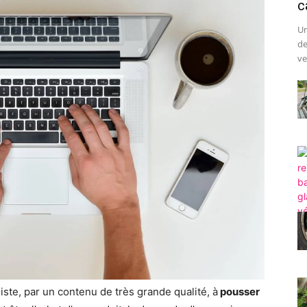
c
Un
de
ve
siste, par un contenu de très grande qualité, à
pousser