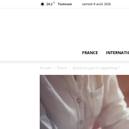
C
24.2
samedi 8 août 2026
Toulouse
FRANCE
INTERNATI
Accueil
Divers
Qu’est-ce que le copywriting ?