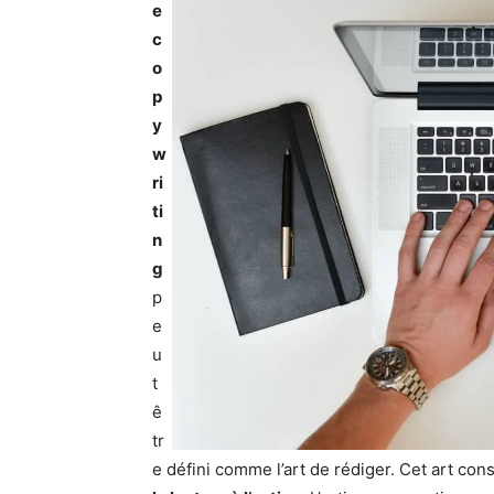
e
c
o
p
y
w
ri
ti
n
g
p
e
u
t
ê
tr
e défini comme l’art de rédiger. Cet art con