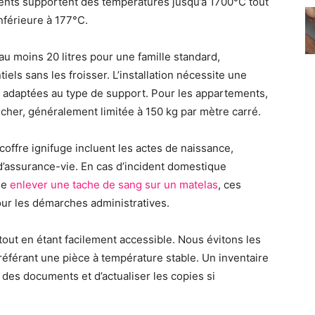
ents supportent des températures jusqu’à 1700°C tout
nférieure à 177°C.
u moins 20 litres pour une famille standard,
ls sans les froisser. L’installation nécessite une
es adaptées au type de support. Pour les appartements,
ncher, généralement limitée à 150 kg par mètre carré.
ffre ignifuge incluent les actes de naissance,
d’assurance-vie. En cas d’incident domestique
me
enlever une tache de sang sur un matelas
, ces
our les démarches administratives.
tout en étant facilement accessible. Nous évitons les
éférant une pièce à température stable. Un inventaire
t des documents et d’actualiser les copies si