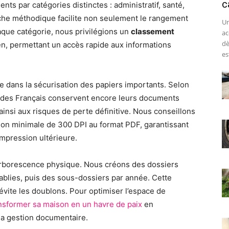
c
s par catégories distinctes : administratif, santé,
roche méthodique facilite non seulement le rangement
Un
aque catégorie, nous privilégions un
classement
ac
dè
ien, permettant un accès rapide aux informations
est
e dans la sécurisation des papiers importants. Selon
 des Français conservent encore leurs documents
insi aux risques de perte définitive. Nous conseillons
on minimale de 300 DPI au format PDF, garantissant
impression ultérieure.
’arborescence physique. Nous créons des dossiers
ablies, puis des sous-dossiers par année. Cette
t évite les doublons. Pour optimiser l’espace de
nsformer sa maison en un havre de paix
en
la gestion documentaire.