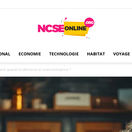
ONAL
ECONOMIE
TECHNOLOGIE
HABITAT
VOYAGE
Ncseonline
éparé quand on démarre en auto-entreprise ?