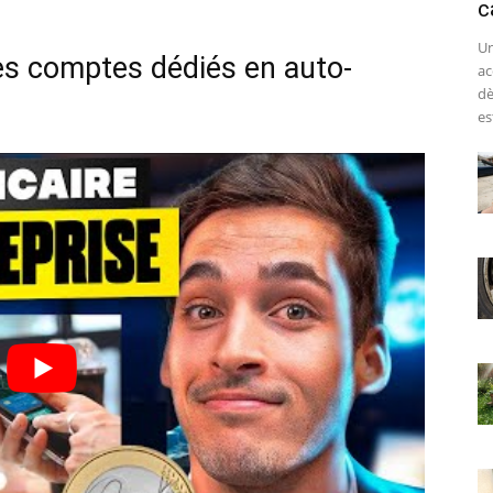
c
Un
les comptes dédiés en auto-
ac
dè
est