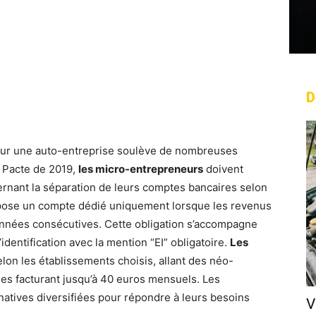
D
rest
WhatsApp
Linkedin
Email
our une auto-entreprise soulève de nombreuses
i Pacte de 2019,
les micro-entrepreneurs
doivent
ernant la séparation de leurs comptes bancaires selon
 impose un compte dédié uniquement lorsque les revenus
nnées consécutives. Cette obligation s’accompagne
dentification avec la mention “EI” obligatoire.
Les
on les établissements choisis, allant des néo-
les facturant jusqu’à 40 euros mensuels. Les
natives diversifiées pour répondre à leurs besoins
V