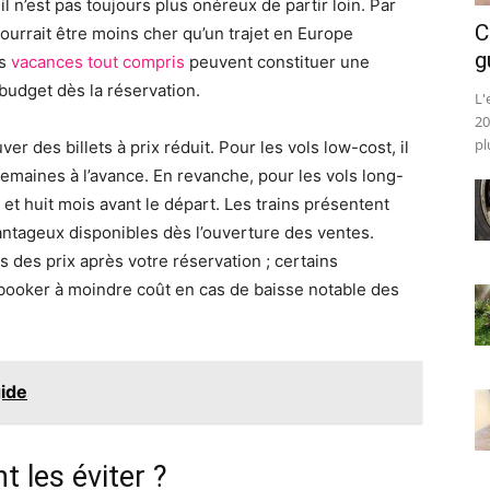
 n’est pas toujours plus onéreux de partir loin. Par
C
ourrait être moins cher qu’un trajet en Europe
g
es
vacances tout compris
peuvent constituer une
budget dès la réservation.
L'
20
pl
ouver des billets à prix réduit. Pour les vols low-cost, il
maines à l’avance. En revanche, pour les vols long-
 et huit mois avant le départ. Les trains présentent
antageux disponibles dès l’ouverture des ventes.
 des prix après votre réservation ; certains
booker à moindre coût en cas de baisse notable des
gide
 les éviter ?