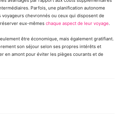
t les avantages par rapport aux coûts supplémentaires
intermédiaires. Parfois, une planification autonome
es voyageurs chevronnés ou ceux qui disposent de
t réserver eux-mêmes
chaque aspect de leur voyage
.
ulement être économique, mais également gratifiant.
èrement son séjour selon ses propres intérêts et
er en amont pour éviter les pièges courants et de
rest
WhatsApp
Linkedin
Email