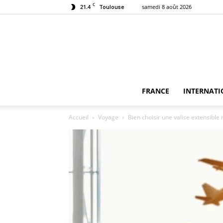
C
21.4
samedi 8 août 2026
Toulouse
FRANCE
INTERNATI
Accueil
Voyage
Bien choisir une valise extensible 