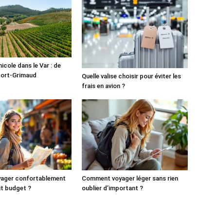
icole dans le Var : de
Port-Grimaud
Quelle valise choisir pour éviter les
frais en avion ?
yager confortablement
Comment voyager léger sans rien
it budget ?
oublier d’important ?