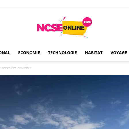
ONAL
ECONOMIE
TECHNOLOGIE
HABITAT
VOYAGE
Ncseonline
e première croisière