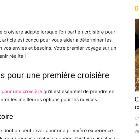
D
rest
WhatsApp
Linkedin
Email
e croisière adapté lorsque l’on part en croisière pour
t article est conçu pour vous aider à déterminer les
n vos envies et besoins. Votre premier voyage sur un
nir réalité !
ns pour une première croisière
s
pour une croisière
qu’il est essentiel de prendre en
C
nter les meilleures options pour les novices.
c
toire
Un
de
ce dont on peut rêver pour une première expérience :
ve
 de nombreuses escales chargées d’histoire. En plus de