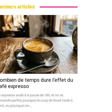
erniers articles
ombien de temps dure l’effet du
afé expresso
 expresso avalé à la pause de 10h, et on se
mande parfois pourquoi le coup de fouet tarde à
nir, ou pourquoi on...