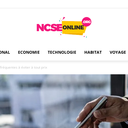
ONAL
ECONOMIE
TECHNOLOGIE
HABITAT
VOYAGE
Ncseonline
réquentes à éviter à tout prix