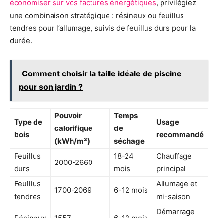
économiser sur vos factures énergétiques
, privilégiez
une combinaison stratégique : résineux ou feuillus
tendres pour l’allumage, suivis de feuillus durs pour la
durée.
Comment choisir la taille idéale de piscine
pour son jardin ?
Pouvoir
Temps
Type de
Usage
calorifique
de
bois
recommandé
(kWh/m³)
séchage
Feuillus
18-24
Chauffage
2000-2660
durs
mois
principal
Feuillus
Allumage et
1700-2069
6-12 mois
tendres
mi-saison
Démarrage
Résineux
1557
6-12 mois