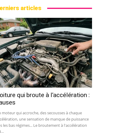
erniers articles
oiture qui broute à l’accélération :
auses
 moteur qui accroche, des secousses à chaque
célération, une sensation de manque de puissance
s les bas régimes... Le broutement à l'accélération
...