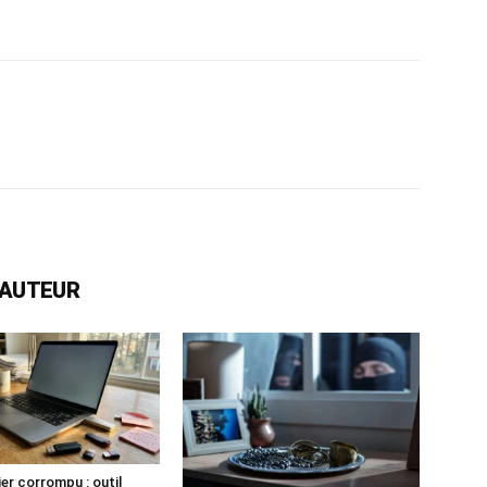
rest
WhatsApp
Linkedin
Email
L'AUTEUR
hier corrompu : outil