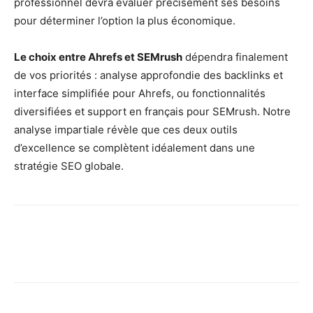
professionnel devra évaluer précisément ses besoins
pour déterminer l’option la plus économique.
Le choix entre Ahrefs et SEMrush
dépendra finalement
de vos priorités : analyse approfondie des backlinks et
interface simplifiée pour Ahrefs, ou fonctionnalités
diversifiées et support en français pour SEMrush. Notre
analyse impartiale révèle que ces deux outils
d’excellence se complètent idéalement dans une
stratégie SEO globale.
Facebook
X
Pinterest
Wh