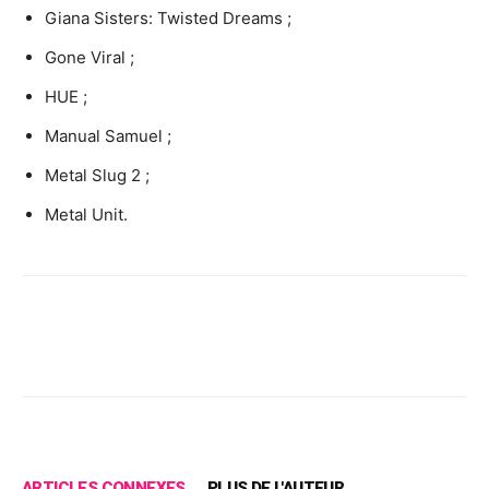
Giana Sisters: Twisted Dreams ;
Gone Viral ;
HUE ;
Manual Samuel ;
Metal Slug 2 ;
Metal Unit.
Facebook
X
Pinterest
Wh
ARTICLES CONNEXES
PLUS DE L'AUTEUR