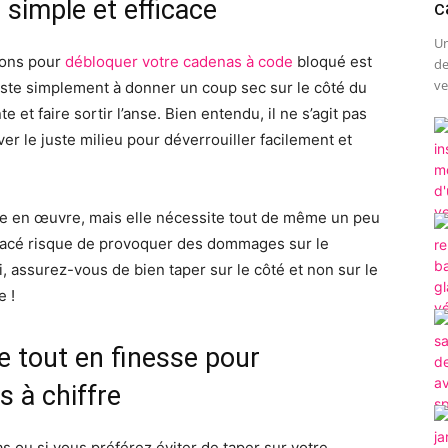
 simple et efficace
c
Un
sons pour
débloquer votre cadenas à code
bloqué est
de
ve
siste simplement à donner un coup sec sur le côté du
et faire sortir l’anse. Bien entendu, il ne s’agit pas
r le juste milieu pour déverrouiller facilement et
e en œuvre, mais elle nécessite tout de même un peu
placé risque de provoquer des dommages sur le
 assurez-vous de bien taper sur le côté et non sur le
e !
e tout en finesse pour
s à chiffre
s ou si vous préférez éviter de taper sur votre