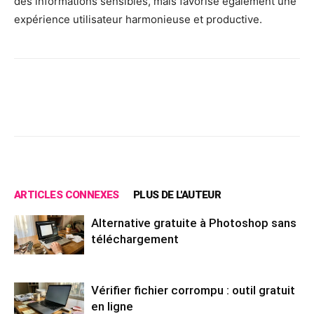
des informations sensibles, mais favorise également une
expérience utilisateur harmonieuse et productive.
Facebook
X
Pinterest
Wh
ARTICLES CONNEXES
PLUS DE L'AUTEUR
Alternative gratuite à Photoshop sans
téléchargement
Vérifier fichier corrompu : outil gratuit
en ligne