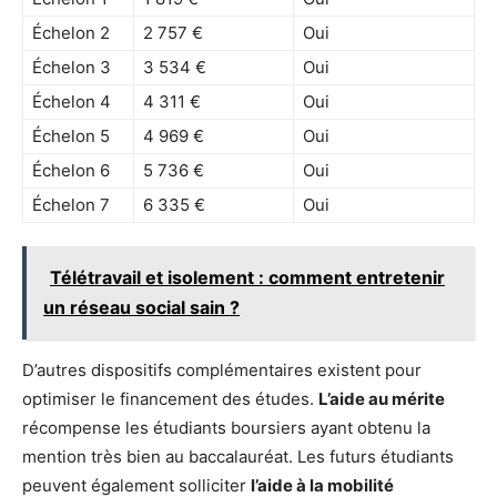
Échelon 2
2 757 €
Oui
Échelon 3
3 534 €
Oui
Échelon 4
4 311 €
Oui
Échelon 5
4 969 €
Oui
Échelon 6
5 736 €
Oui
Échelon 7
6 335 €
Oui
Télétravail et isolement : comment entretenir
un réseau social sain ?
D’autres dispositifs complémentaires existent pour
optimiser le financement des études.
L’aide au mérite
récompense les étudiants boursiers ayant obtenu la
mention très bien au baccalauréat. Les futurs étudiants
peuvent également solliciter
l’aide à la mobilité