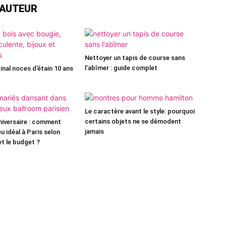
L'AUTEUR
Nettoyer un tapis de course sans
l’abîmer : guide complet
inal noces d’étain 10 ans
Le caractère avant le style: pourquoi
certains objets ne se démodent
niversaire : comment
jamais
eu idéal à Paris selon
et le budget ?