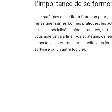
L’importance de se former
Il ne suffit pas de se fier à l’intuition pour 
renseigner sur les bonnes pratiques, les ac
articles spécialisés, guides pratiques, for
vous aideront à affiner vos stratégies de je
importe la plateforme sur laquelle vous joue
software ou un autre logiciel.
Facebook
X
Pinte