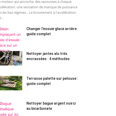
 moteur qui accroche, des secousses à chaque
célération, une sensation de manque de puissance
s les bas régimes... Le broutement à l'accélération
...
Changer l’essuie glace arrière :
guide complet
Nettoyer jantes alu très
encrassées : 4 méthodes
Terrasse palette sur pelouse :
guide complet
Nettoyer bague argent noirci
au bicarbonate