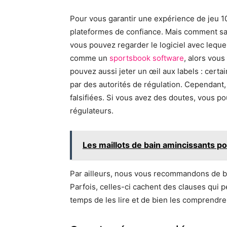
Pour vous garantir une expérience de jeu 10
plateformes de confiance. Mais comment savo
vous pouvez regarder le logiciel avec lequel 
comme un
sportsbook software
, alors vous
pouvez aussi jeter un œil aux labels : certa
par des autorités de régulation. Cependant, 
falsifiées. Si vous avez des doutes, vous po
régulateurs.
Les maillots de bain amincissants p
Par ailleurs, nous vous recommandons de bi
Parfois, celles-ci cachent des clauses qui 
temps de les lire et de bien les comprendre