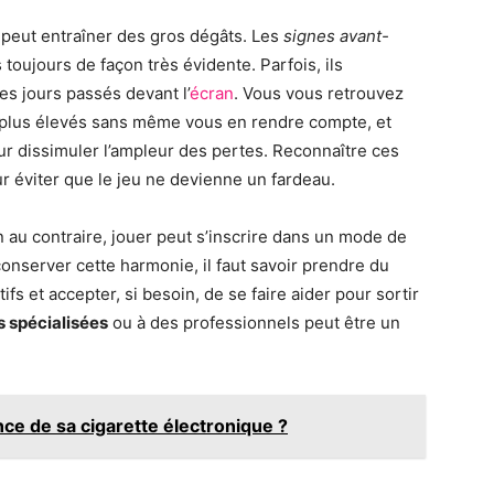
e, peut entraîner des gros dégâts. Les
signes avant-
toujours de façon très évidente. Parfois, ils
des jours passés devant l’
écran
. Vous vous retrouvez
 plus élevés sans même vous en rendre compte, et
ur dissimuler l’ampleur des pertes. Reconnaître ces
r éviter que le jeu ne devienne un fardeau.
ien au contraire, jouer peut s’inscrire dans un mode de
conserver cette harmonie, il faut savoir prendre du
fs et accepter, si besoin, de se faire aider pour sortir
s spécialisées
ou à des professionnels peut être un
ce de sa cigarette électronique ?