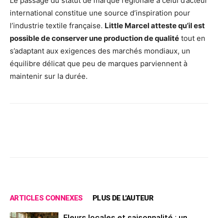
Le passage du statut de marque régionale à celui d’acteur
international constitue une source d’inspiration pour
l’industrie textile française.
Little Marcel atteste qu’il est
possible de conserver une production de qualité
tout en
s’adaptant aux exigences des marchés mondiaux, un
équilibre délicat que peu de marques parviennent à
maintenir sur la durée.
Facebook
X
Pinterest
Wh
ARTICLES CONNEXES
PLUS DE L'AUTEUR
Fleurs locales et saisonnalité : un