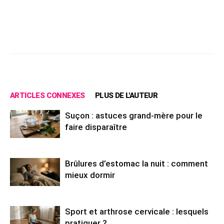
Facebook
X
Pinterest
Wh
ARTICLES CONNEXES
PLUS DE L'AUTEUR
Suçon : astuces grand-mère pour le
faire disparaître
Brûlures d’estomac la nuit : comment
mieux dormir
Sport et arthrose cervicale : lesquels
pratiquer ?