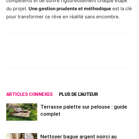
compétents et de suivre rigoureusement chaque étape
du projet.
Une gestion prudente et méthodique
est la clé
pour transformer ce rêve en réalité sans encombre.
Facebook
X
Pinterest
Wh
ARTICLES CONNEXES
PLUS DE L'AUTEUR
Terrasse palette sur pelouse : guide
complet
Nettoyer bague argent noirci au