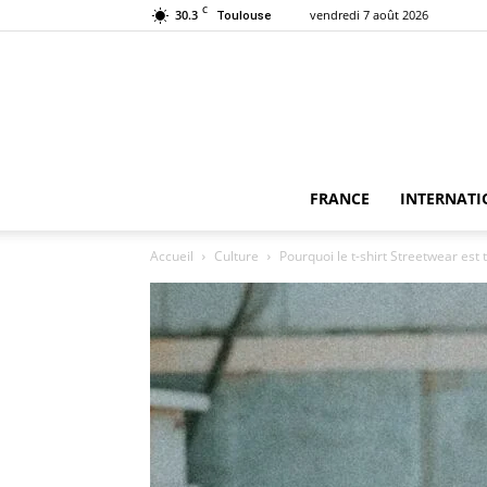
C
30.3
vendredi 7 août 2026
Toulouse
FRANCE
INTERNATI
Accueil
Culture
Pourquoi le t-shirt Streetwear est