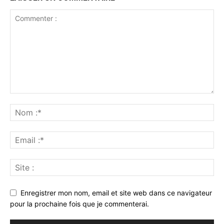
Enregistrer mon nom, email et site web dans ce navigateur
pour la prochaine fois que je commenterai.