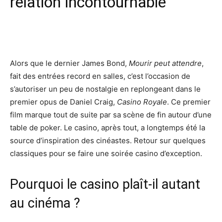
relation incontournable
Facebook
X
Pinterest
Wh
Alors que le dernier James Bond,
Mourir peut attendre
,
fait des entrées record en salles, c’est l’occasion de
s’autoriser un peu de nostalgie en replongeant dans le
premier opus de Daniel Craig,
Casino Royale
. Ce premier
film marque tout de suite par sa scène de fin autour d’une
table de poker. Le casino, après tout, a longtemps été la
source d’inspiration des cinéastes. Retour sur quelques
classiques pour se faire une soirée casino d’exception.
Pourquoi le casino plaît-il autant
au cinéma ?