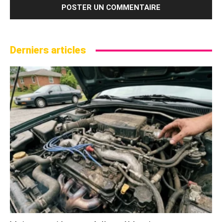
Derniers articles