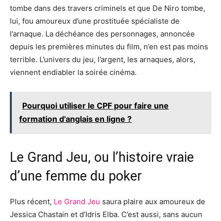
tombe dans des travers criminels et que De Niro tombe,
lui, fou amoureux d’une prostituée spécialiste de
l’arnaque. La déchéance des personnages, annoncée
depuis les premières minutes du film, n’en est pas moins
terrible. L’univers du jeu, l’argent, les arnaques, alors,
viennent endiabler la soirée cinéma.
Pourquoi utiliser le CPF pour faire une
formation d'anglais en ligne ?
Le Grand Jeu, ou l’histoire vraie
d’une femme du poker
Plus récent,
Le Grand Jeu
saura plaire aux amoureux de
Jessica Chastain et d’Idris Elba. C’est aussi, sans aucun