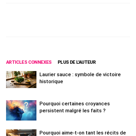
Facebook
X
Pinterest
Wh
ARTICLES CONNEXES
PLUS DE L'AUTEUR
Laurier sauce : symbole de victoire
historique
Pourquoi certaines croyances
persistent malgré les faits ?
Pourquoi aime-t-on tant les récits de