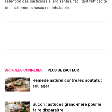
rétention des particules allergisantes, facilitant l’efficacité
des traitements nasaux et inhalatoires.
Facebook
X
Pinterest
Wh
ARTICLES CONNEXES
PLUS DE L'AUTEUR
Remède naturel contre les aoûtats :
soulager
Suçon : astuces grand-mère pour le
faire disparaître