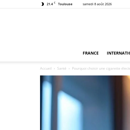
C
21.4
samedi 8 août 2026
Toulouse
FRANCE
INTERNATI
Accueil
Santé
Pourquoi choisir une cigarette élec