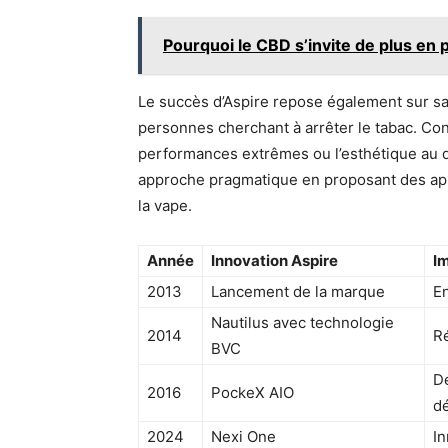
Pourquoi le CBD s’invite de plus en 
Le succès d’Aspire repose également sur sa
personnes cherchant à arrêter le tabac. Cont
performances extrêmes ou l’esthétique au dét
approche pragmatique en proposant des appare
la vape.
Année
Innovation Aspire
I
2013
Lancement de la marque
En
Nautilus avec technologie
2014
Ré
BVC
D
2016
PockeX AIO
d
2024
Nexi One
In