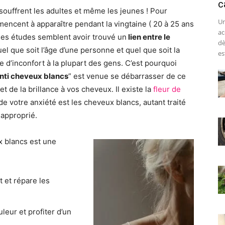
c
ouffrent les adultes et même les jeunes ! Pour
Un
encent à apparaître pendant la vingtaine ( 20 à 25 ans
ac
ines études semblent avoir trouvé un
lien entre le
dè
el que soit l’âge d’une personne et quel que soit la
est
 d’inconfort à la plupart des gens. C’est pourquoi
nti cheveux blancs
” est venue se débarrasser de ce
et de la brillance à vos cheveux. Il existe la
fleur de
de votre anxiété est les cheveux blancs, autant traité
 approprié.
x blancs est une
t et répare les
leur et profiter d’un