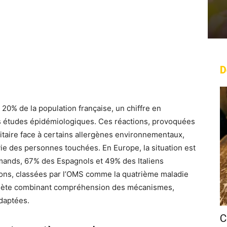
D
rest
WhatsApp
Linkedin
Email
 20% de la population française, un chiffre en
s études épidémiologiques. Ces réactions, provoquées
taire face à certains allergènes environnementaux,
ie des personnes touchées. En Europe, la situation est
mands, 67% des Espagnols et 49% des Italiens
ons, classées par l’OMS comme la quatrième maladie
plète combinant compréhension des mécanismes,
adaptées.
C