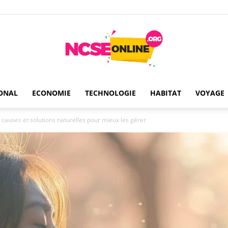
ONAL
ECONOMIE
TECHNOLOGIE
HABITAT
VOYAGE
Ncseonline
 causes et solutions naturelles pour mieux les gérer