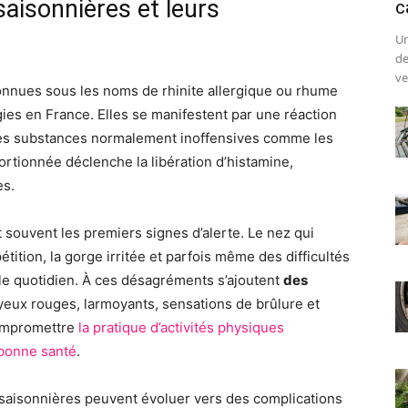
saisonnières et leurs
c
Un
de
ve
onnues sous les noms de rhinite allergique ou rhume
gies en France. Elles se manifestent par une réaction
des substances normalement inoffensives comme les
rtionnée déclenche la libération d’histamine,
es.
 souvent les premiers signes d’alerte. Le nez qui
ition, la gorge irritée et parfois même des difficultés
le quotidien. À ces désagréments s’ajoutent
des
yeux rouges, larmoyants, sensations de brûlure et
ompromettre
la pratique d’activités physiques
 bonne santé
.
s saisonnières peuvent évoluer vers des complications