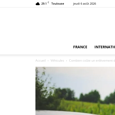
C
29.1
jeudi 6 août 2026
Toulouse
FRANCE
INTERNATI
Accueil
Véhicules
Combien coûte un enlèvement d’