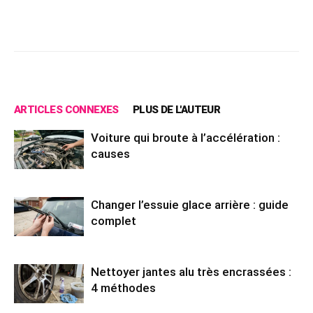
Facebook
X
Pinterest
Wh
ARTICLES CONNEXES
PLUS DE L'AUTEUR
Voiture qui broute à l’accélération :
causes
Changer l’essuie glace arrière : guide
complet
Nettoyer jantes alu très encrassées :
4 méthodes