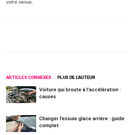
votre venue.
Facebook
X
Pinterest
Wh
ARTICLES CONNEXES
PLUS DE L'AUTEUR
Voiture qui broute à l’accélération :
causes
Changer l’essuie glace arrière : guide
complet