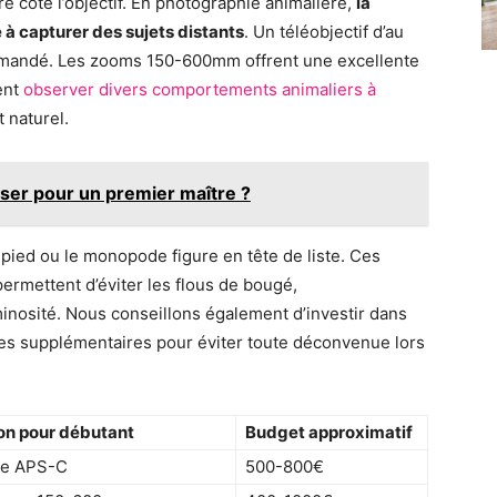
re côté l’objectif. En photographie animalière,
la
 à capturer des sujets distants
. Un téléobjectif d’au
andé. Les zooms 150-600mm offrent une excellente
ent
observer divers comportements animaliers à
 naturel.
esser pour un premier maître ?
épied ou le monopode figure en tête de liste. Ces
permettent d’éviter les flous de bougé,
minosité. Nous conseillons également d’investir dans
ies supplémentaires pour éviter toute déconvenue lors
n pour débutant
Budget approximatif
de APS-C
500-800€