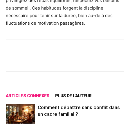
privilégiez des repas équilibrés, respectez vos besoins
de sommeil. Ces habitudes forgent la discipline
nécessaire pour tenir sur la durée, bien au-delà des
fluctuations de motivation passagères.
Facebook
X
Pinterest
Wh
ARTICLES CONNEXES
PLUS DE L'AUTEUR
Comment débattre sans conflit dans
un cadre familial ?