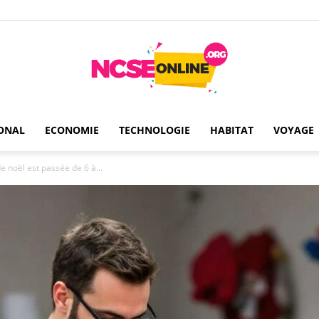
ONAL
ECONOMIE
TECHNOLOGIE
HABITAT
VOYAGE
Ncseonline
 noël est passée de 6 à...