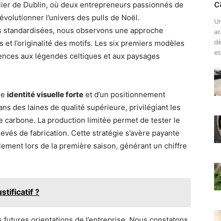
c
elier de Dublin, où deux entrepreneurs passionnés de
évolutionner l’univers des pulls de Noël.
Un
es standardisées, nous observons une approche
ac
dè
es et l’originalité des motifs. Les six premiers modèles
est
érences aux légendes celtiques et aux paysages
ne
identité visuelle forte
et d’un positionnement
ans des laines de qualité supérieure, privilégiant les
e carbone. La production limitée permet de tester le
vés de fabrication. Cette stratégie s’avère payante
ement lors de la première saison, générant un chiffre
tificatif ?
es futures orientations de l’entreprise. Nous constatons