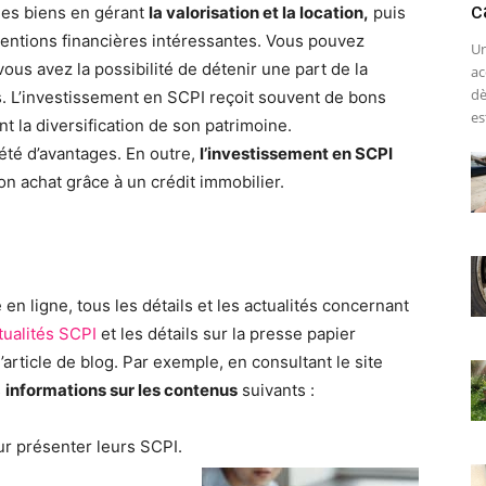
c
des biens en gérant
la valorisation et la location,
puis
rventions financières intéressantes. Vous pouvez
Un
ous avez la possibilité de détenir une part de la
ac
dè
. L’investissement en SCPI reçoit souvent de bons
est
t la diversification de son patrimoine.
été d’avantages. En outre,
l’investissement en SCPI
son achat grâce à un crédit immobilier.
 en ligne, tous les détails et les actualités concernant
tualités SCPI
et les détails sur la presse papier
’article de blog. Par exemple, en consultant le site
s
informations sur les contenus
suivants :
ur présenter leurs SCPI.