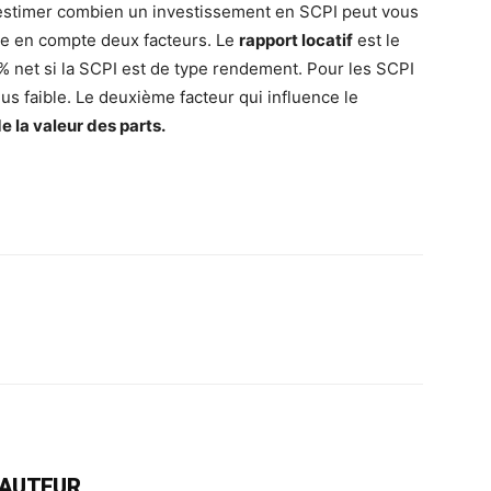
estimer combien un investissement en SCPI peut vous
e en compte deux facteurs. Le
rapport locatif
est le
5 % net si la SCPI est de type rendement. Pour les SCPI
plus faible. Le deuxième facteur qui influence le
 la valeur des parts.
rest
WhatsApp
Linkedin
Email
L'AUTEUR